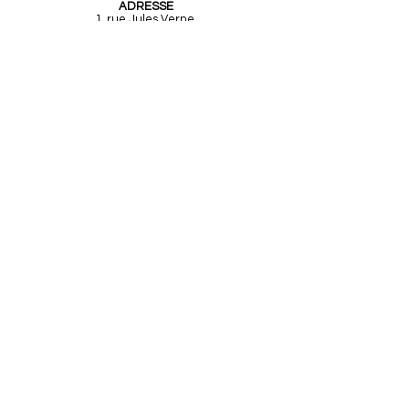
ADRESSE
1, rue Jules Verne
44630 PLESSÉ
TÉLÉPHONE
02 40 79 60 14
MAIL
contact@mairie-plesse.fr
HORAIRES D'OUVERTURE
Du lundi au Vendredi : 09h-12h / 14h-17h
Samedi : 09h-12h