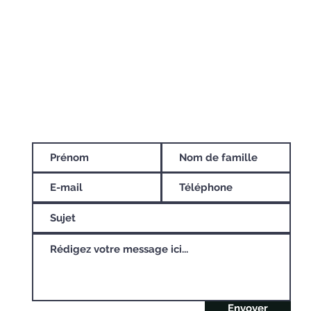
sé
Envoyer