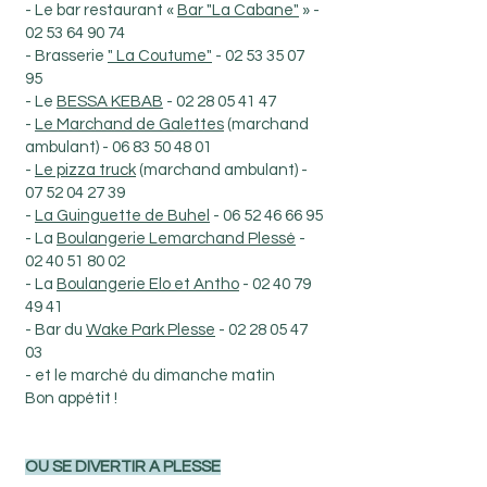
- Le bar restaurant «
Bar "La Cabane"
» -
02 53 64 90 74
- Brasserie
" La Coutume"
-
02 53 35 07
95
- Le
BESSA KEBAB
-
02 28 05 41 47
-
Le Marchand de Galettes
(marchand
ambulant) -
06 83 50 48 01
-
Le pizza truck
(marchand ambulant) -
07 52 04 27 39
-
La Guinguette de Buhel
-
06 52 46 66 95
- La
Boulangerie Lemarchand Plessé
-
02 40 51 80 02
- La
Boulangerie Elo et Antho
-
02 40 79
49 41
- Bar du
Wake Park Plesse
-
02 28 05 47
03
- et le marché du dimanche matin
Bon appétit !
OU SE DIVERTIR A PLESSE