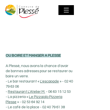
OU BOIRE ET MANGER A PLESSE
À propos de
A Plessé, nous avons la chance d'avoir
de bonnes adresses pour se restaurer ou
boire un verre.
moi
- Le bar restaurant «
L'escapade
» -
02 40
79 63 06
-
Restaurant L'Atelier M.
-
06 63 15 12 53
- La pizzeria «
Le Pizzaiolo Pizzeria
Plesse
» -
02 53 64 92 14
- Le café de la place -
02 40 79 61 38