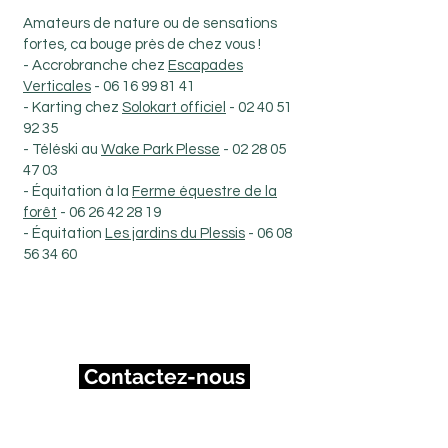
Amateurs de nature ou de sensations
fortes, ca bouge près de chez vous !
- Accrobranche chez
Escapades
Verticales
-
06 16 99 81 41
- Karting chez
Solokart officiel
-
02 40 51
92 35
- Téléski au
Wake Park Plesse
-
02 28 05
47 03
- Équitation à la
Ferme équestre de la
forêt
-
06 26 42 28 19
- Équitation
Les jardins du Plessis
-
06 08
56 34 60
Contactez-nous
Mairie de Plessé