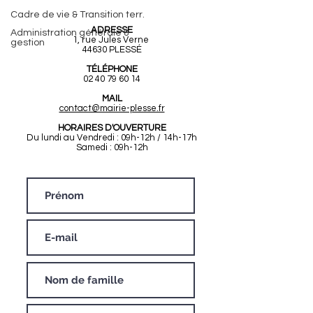
Mairie de Plessé
Cadre de vie & Transition terr.
ADRESSE
Administration générale &
1, rue Jules Verne
gestion
44630 PLESSÉ
TÉLÉPHONE
02 40 79 60 14
MAIL
contact@mairie-plesse.fr
HORAIRES D'OUVERTURE
Du lundi au Vendredi : 09h-12h / 14h-17h
Samedi : 09h-12h