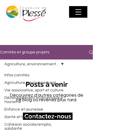
Comités et groupe projets
Agriculture, environnement...
Infos comités
Posts à venir
Agriculture, environnement...
Vie associative, sport et culture
Découvrez d'autres catégories de
Développement économique &
ce blog ou revenez plus tard.
tourisme
Enfance et jeunesse
Contactez-nous
Santé et bien-être
Cohésion sociale/emploi,
solidarité